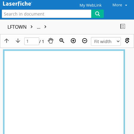
More
My WebLink
LFTOWN
...
/ 1