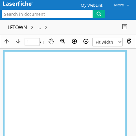
More
My WebLink
LFTOWN
...
/ 1