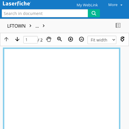
More
My WebLink
LFTOWN
...
/ 2