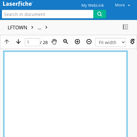
More
My WebLink
LFTOWN
...
/ 28