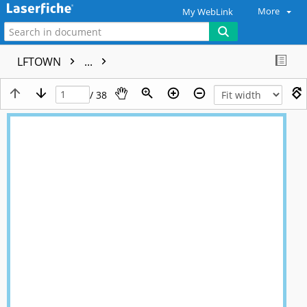
More
My WebLink
LFTOWN
...
/ 38