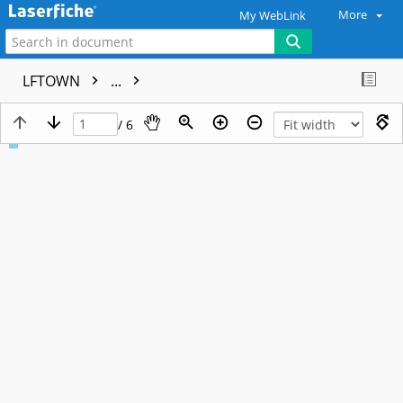
More
My WebLink
LFTOWN
...
/ 6