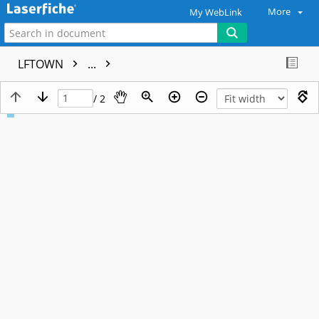
More
My WebLink
LFTOWN
...
/ 2