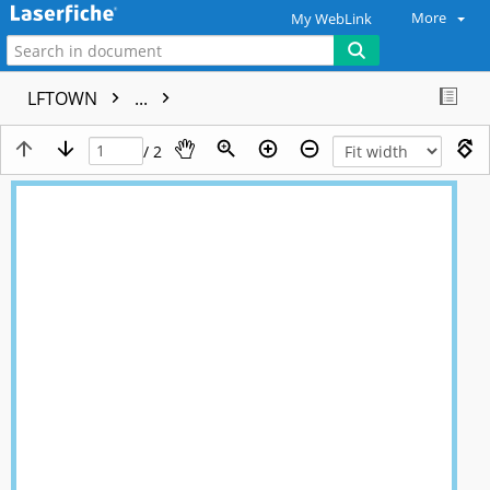
More
My WebLink
LFTOWN
...
/ 2