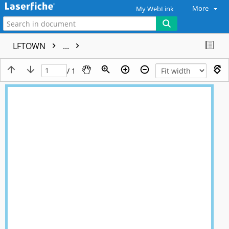
More
My WebLink
LFTOWN
...
/ 1