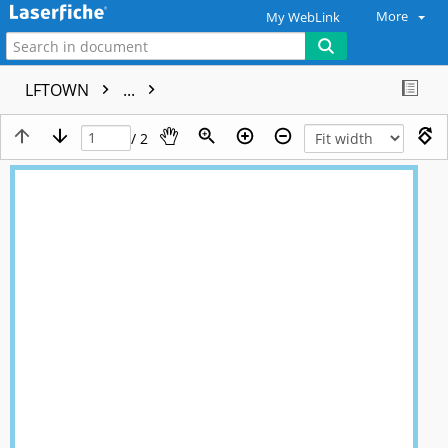
More
My WebLink
LFTOWN
...
/ 2