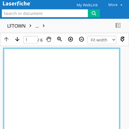
More
My WebLink
LFTOWN
...
/ 6