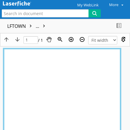
More
My WebLink
LFTOWN
...
/ 1