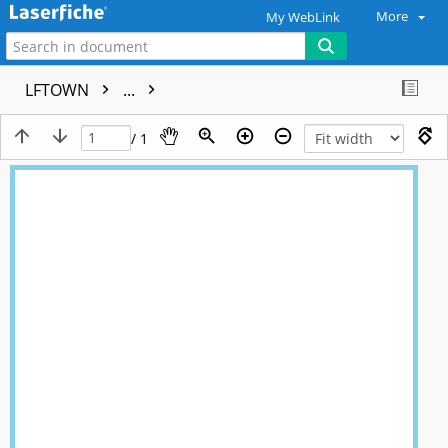
More
My WebLink
LFTOWN
...
/ 1