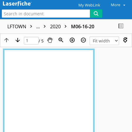
More
My WebLink
LFTOWN
...
2020
M06-16-20
/ 5