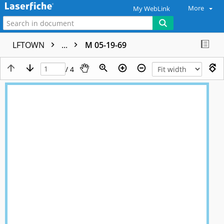
More
My WebLink
LFTOWN
...
M 05-19-69
/ 4