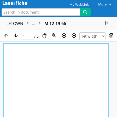
More
My WebLink
LFTOWN
...
M 12-19-66
/ 5