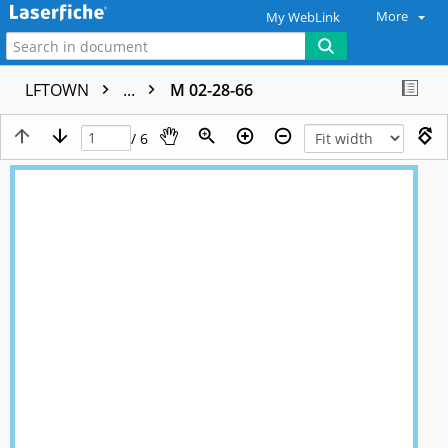
More
My WebLink
LFTOWN
...
M 02-28-66
/ 6