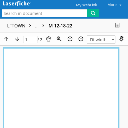
More
My WebLink
LFTOWN
...
M 12-18-22
/ 2