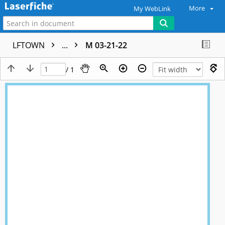
More
My WebLink
LFTOWN
...
M 03-21-22
/ 1