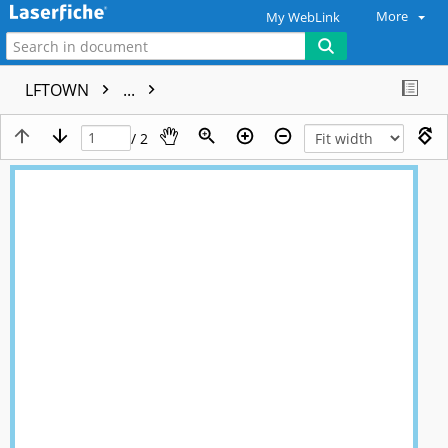
More
My WebLink
LFTOWN
...
/ 2