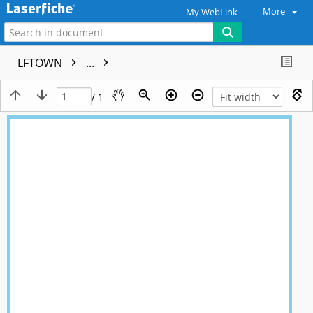
More
My WebLink
LFTOWN
...
/ 1