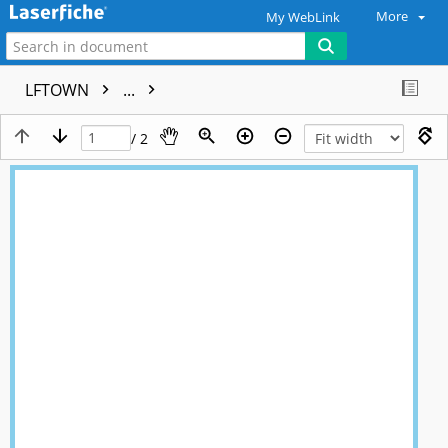
More
My WebLink
LFTOWN
...
/ 2