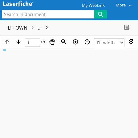
More
My WebLink
LFTOWN
...
/ 3